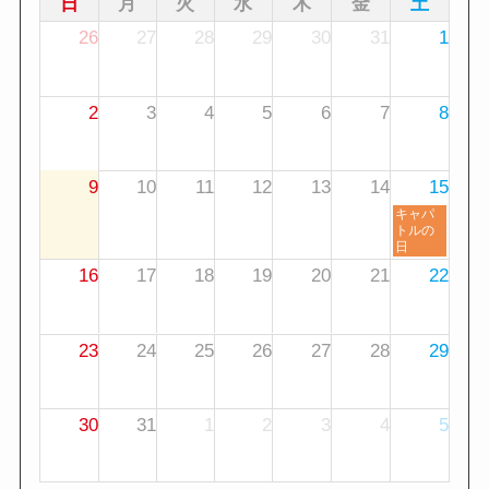
日
月
火
水
木
金
土
26
27
28
29
30
31
1
2
3
4
5
6
7
8
9
10
11
12
13
14
15
土
キャパ
曜
トルの
日,
日
8
16
17
18
19
20
21
22
月
1
5
t
h
23
24
25
26
27
28
29
2
0
2
6
30
31
1
2
3
4
5