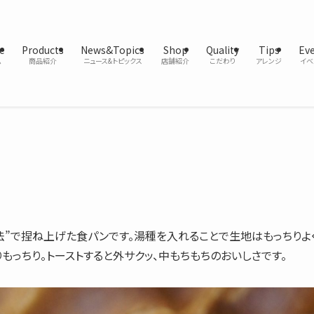
e
Products
News&Topics
Shop
Quality
Tips
Ev
ム
商品紹介
ニュース&トピックス
店舗紹介
こだわり
アレンジ
イベ
法”で捏ね上げた食パンです。湯種を入れることで生地はもっちりよ
もっちり。トーストすると外サクッ、中もちもちのおいしさです。