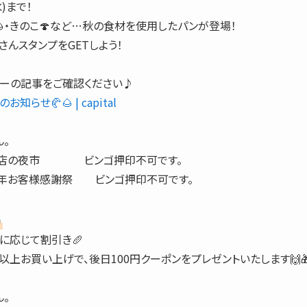
)まで！
🌰・きのこ🍄など…秋の食材を使用したパンが登場！
んスタンプをGETしよう！
リーの記事をご確認ください♪
知らせ🥐🌰 | capital
。
八幡店の夜市 ビンゴ押印不可です。
27周年お客様感謝祭 ビンゴ押印不可です。
)
に応じて割引き🥖
以上お買い上げで、後日100円クーポンをプレゼントいたします🙌
。