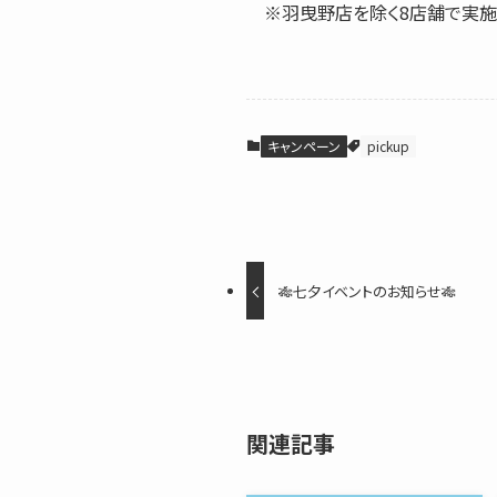
※羽曳野店を除く8店舗で実施
キャンペーン
pickup
🎋七夕イベントのお知らせ🎋
関連記事