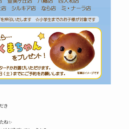
だき
たね✨